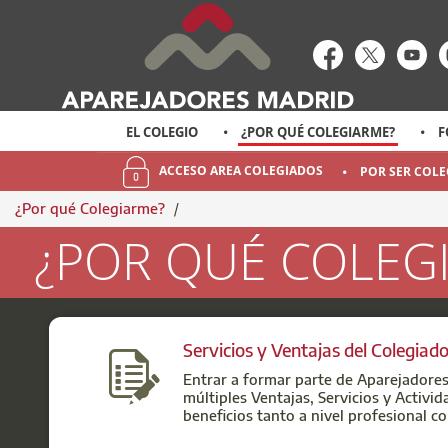
enlace-rrss
enlace-rr
enl
EL COLEGIO
¿POR QUÉ COLEGIARME?
F
ACCESO AREA COLEGIADOS
POR SER COL
¿Por qué Colegiarme?
/
¿POR QUÉ COLEG
¿POR QUÉ COLEGIARME?
Servicios y Ventajas del Colegiad
Entrar a formar parte de Aparejadores
múltiples Ventajas, Servicios y Activi
beneficios tanto a nivel profesional c