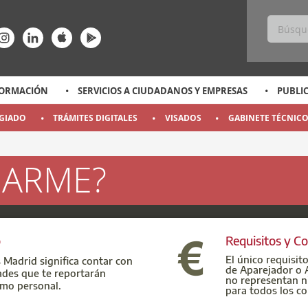
ss
ace-rrss
enlace-rrss
enlace-rrss
enlace-rrss
enlace-rrss
ORMACIÓN
SERVICIOS A CIUDADANOS Y EMPRESAS
PUBLI
EGIADO
TRÁMITES DIGITALES
VISADOS
GABINETE TÉCNIC
IARME?
o
Requisitos y Co
El único requisit
 Madrid significa contar con
de Aparejador o A
dades que te reportarán
no representan n
omo personal.
para todos los co