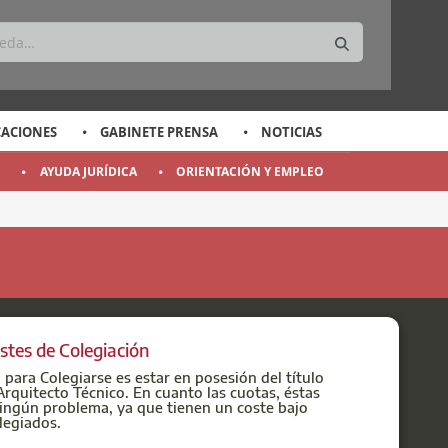
CACIONES
GABINETE PRENSA
NOTICIAS
O
AYUDA JURÍDICA
ORIENTACIÓN Y EMPLEO
stes de Colegiación
o para Colegiarse es estar en posesión del título
rquitecto Técnico. En cuanto las cuotas, éstas
ingún problema, ya que tienen un coste bajo
legiados.