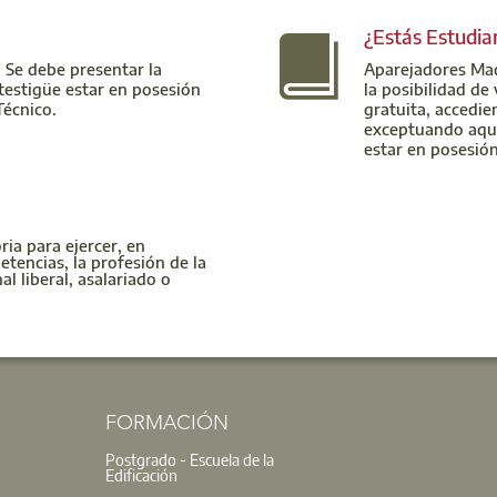
¿Estás Estudia
 Se debe presentar la
Aparejadores Mad
testigüe estar en posesión
la posibilidad de
Técnico.
gratuita, accedie
exceptuando aquel
estar en posesión 
ria para ejercer, en
tencias, la profesión de la
al liberal, asalariado o
FORMACIÓN
Postgrado - Escuela de la
Edificación