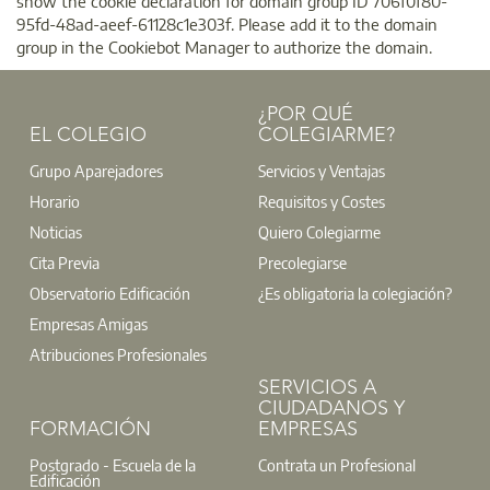
show the cookie declaration for domain group ID 706f0f80-
95fd-48ad-aeef-61128c1e303f. Please add it to the domain
group in the Cookiebot Manager to authorize the domain.
¿POR QUÉ
EL COLEGIO
COLEGIARME?
Grupo Aparejadores
Servicios y Ventajas
Horario
Requisitos y Costes
Noticias
Quiero Colegiarme
Cita Previa
Precolegiarse
Observatorio Edificación
¿Es obligatoria la colegiación?
Empresas Amigas
Atribuciones Profesionales
SERVICIOS A
CIUDADANOS Y
FORMACIÓN
EMPRESAS
Postgrado - Escuela de la
Contrata un Profesional
Edificación