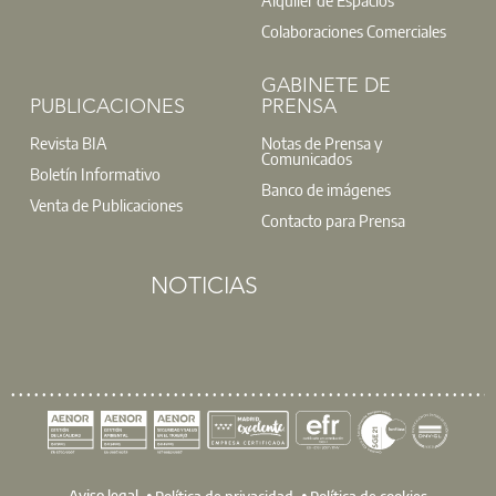
t: 91 701 45 00
Colaboraciones Comerciales
@:
buzoninfo@aparejadoresmadrid.es
GABINETE DE
PUBLICACIONES
PRENSA
Solo por entrar en el Club Aparejadores puedes ganar entra
Revista BIA
Notas de Prensa y
estreno en cines será el 13 de septiembre.
Comunicados
Boletín Informativo
Banco de imágenes
L
Venta de Publicaciones
Contacto para Prensa
NOTICIAS
Aviso legal
Política de privacidad
Política de cookies