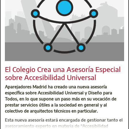
Aparejadores Madrid pone en marcha una nueva asesoría esp
lo que supone un paso más en su vocación de prestar servici
técnicos en particular.
L
El Colegio Crea una Asesoría Especial
sobre Accesibilidad Universal
Aparejadores Madrid ha creado una nueva asesoría
específica sobre Accesibilidad Universal y Diseño para
Todos, en lo que supone un paso más en su vocación de
prestar servicios útiles a la sociedad en general y al
colectivo de arquitectos técnicos en particular.
Esta nueva asesoría estará encargada de gestionar tanto el
asesoramiento experto en materia de “Accesibilidad