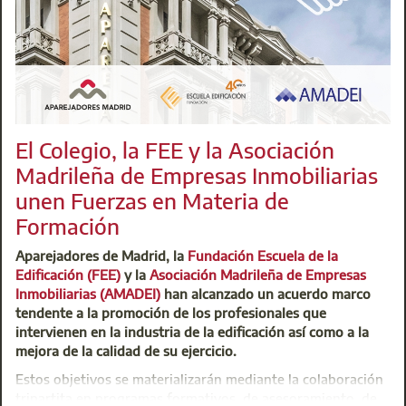
Centro de Atención Integral (CAI)
t: 91 701 45 00
@:
buzoninfo@aparejadoresmadrid.es
El Colegio, la FEE y la Asociación
Madrileña de Empresas Inmobiliarias
El calendario es a veces un temible enemigo en nuestra pro
unen Fuerzas en Materia de
18h30, hablaremos sobre los desafíos de cumplir con los p
Formación
práctico: un proyecto en la Ciudad de México para un
call c
Aparejadores de Madrid, la
Fundación Escuela de la
Ins
Edificación (FEE)
y la
Asociación Madrileña de Empresas
Inmobiliarias (AMADEI)
han alcanzado un acuerdo marco
tendente a la promoción de los profesionales que
intervienen en la industria de la edificación así como a la
mejora de la calidad de su ejercicio.
Estos objetivos se materializarán mediante la colaboración
tripartita en programas formativos, de asesoramiento, de