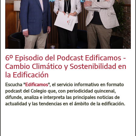
6º Episodio del Podcast Edificamos -
Cambio Climático y Sostenibilidad en
la Edificación
Escucha "
Edificamos
", el servicio informativo en formato
Recuerda: tienes de plazo hasta el 20 de septiembre para so
podcast del Colegio que, con periodicidad quincenal,
Tras un riguroso análisis de la documentación aportada, el C
difunde, analiza e interpreta las principales noticias de
gratuita o con bonificaciones de hasta el 50% para mejorar 
actualidad y las tendencias en el ámbito de la edificación.
Infórmate ya.
L