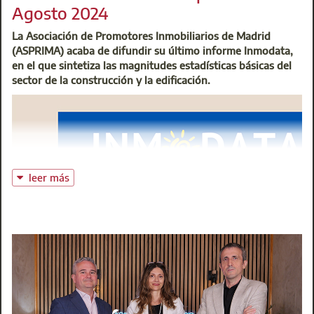
@:
buzoninfocau@aparejadoresmadrid.es
Agosto 2024
La Asociación de Promotores Inmobiliarios de Madrid
(ASPRIMA) acaba de difundir su último informe Inmodata,
en el que sintetiza las magnitudes estadísticas básicas del
sector de la construcción y la edificación.
leer más
Como en ocasiones anteriores, tendremos presencia muy act
nuevas vocaciones para nuestra profesión. La cita es en la 
rápidos para divulgar entre los jóvenes nuestro papel en e
accesibilidad urbanística y edificatoria.
L