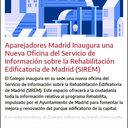
reforzado, enriquecido y modernizado su versión digital,
del fotógrafo profesional Jorge Relancio Menéndez. Ven y 
consultable en línea y descargable para todos los
L
interesados a través de Internet.
Centro de Atención Integral (CAI)
t: 91 701 45 00
Aparejadores Madrid Inaugura una
@:
buzoninfo@aparejadoresmadrid.es
Nueva Oficina del Servicio de
Información sobre la Rehabilitación
Edificatoria de Madrid (SIREM)
El Colegio inaugura en su sede una nueva oficina del
Servicio de Información sobre la Rehabilitación Edificatoria
de Madrid (SIREM). Este espacio ofrecerá a la ciudadanía
toda la información relativa al programa Rehabilita,
impulsado por el Ayuntamiento de Madrid para fomentar la
mejora y renovación del parque edificatorio de la capital.
Del 9 al 20 de junio los colegiados en situación económica 
Con esta iniciativa, el Colegio refuerza su papel como punto
Ayudas. Este programa ofrece bonificaciones en las cuotas 
de referencia para los hogares madrileños en materia de
Profesional, formación gratuita o subvencionada y acceso 