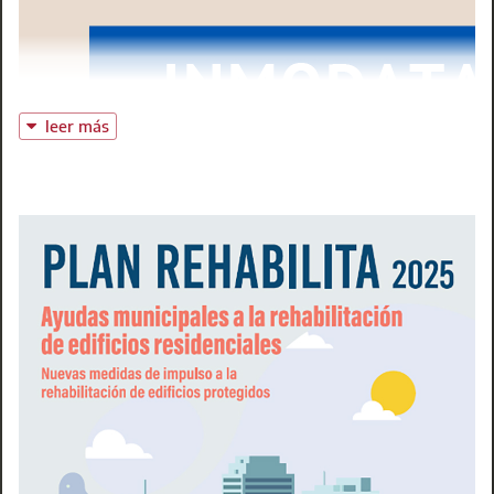
responsable de la Oficina de Gestión de Ayudas a la
Rehabilitación del propio Colegio,
son los conductores del
podcast
,
un espacio de referencia de
información y debate
para la profesión y los agentes de la edificación
. Al mismo
tiempo, el programa
acerca y hace comprensibles para la
leer más
ciudadanía en general los retos y desafíos que afronta el
sector de la vivienda
en momentos de crítica importancia
como el actuales.
Edificamos
, el podcast de la arquitectura técnica,
complementa la ya amplia oferta informativa en esta
materia del Colegio de Aparejadores de Madrid.
Recientemente la institución comenzó a emitir un
informativo audiovisual semanal a través de
Aparejadores
Madrid TV
, el canal informativo del Colegio en la
plataforma YouTube
. Además,
BIA, la revista trimestral
de
los aparejadores de Madrid, lleva ya una larguísima
andadura de 320 números de cita ininterrumpida con todos
sus lectores en formato impreso, y recientemente ha
reforzado, enriquecido y modernizado su versión digital,
consultable en línea y descargable para todos los
interesados a través de Internet.