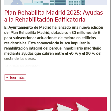
Plan Rehabilita Madrid 2025: Ayudas
Centro de Atención Integral (CAI)
a la Rehabilitación Edificatoria
t: 91 701 45 00
@:
buzoninfo@aparejadoresmadrid.es
El Ayuntamiento de Madrid ha lanzado una nueva edición
del Plan Rehabilita Madrid, dotada con 50 millones de €
para subvencionar actuaciones de mejora en edificios
residenciales. Esta convocatoria busca impulsar la
rehabilitación integral del parque inmobiliario madrileño
mediante ayudas que cubren entre el 40 % y el 90 % del
coste de las obras.
¿A quién va dirigido?
Pueden solicitar las ayudas:
leer más
Comunidades de propietarios o mancomunidades
Propietarios únicos de edificios residenciales
Sociedades cooperativas de propietarios
Los edificios deben estar construidos antes de 1998, tener