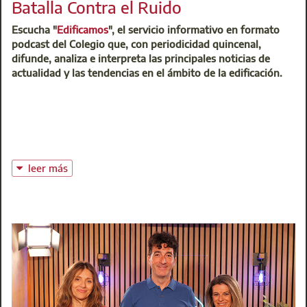
Batalla Contra el Ruido
Escucha "
Edificamos
", el servicio informativo en formato
podcast del Colegio que, con periodicidad quincenal,
difunde, analiza e interpreta las principales noticias de
actualidad y las tendencias en el ámbito de la edificación.
leer más
Para el tema de hoy, la acústica en los edificios, contamos
con la participación de Nacho Ramón, responsable Técnico
Acústica en BMI España. El exceso de ruido es un factor de
riesgo para la salud y la contaminación acústica una
realidad preocupante sobre todo en entornos urbanos.
Afortunadamente, hay soluciones que mitigan y hasta
eliminan el problema del ruido en los espacios habitados.