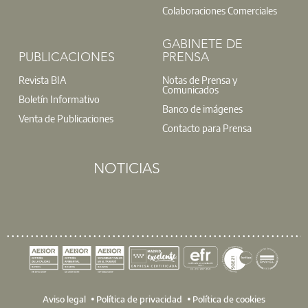
Colaboraciones Comerciales
GABINETE DE
PUBLICACIONES
PRENSA
Revista BIA
Notas de Prensa y
Comunicados
Boletín Informativo
Banco de imágenes
Venta de Publicaciones
Contacto para Prensa
Organizamos un evento para que puedas convertir presupue
La sesión, que se impartirá mediante
streaming
el 11 de jun
NOTICIAS
comunicar valor más allá del precio y evitar errores que alej
Ins
Aviso legal
Política de privacidad
Política de cookies